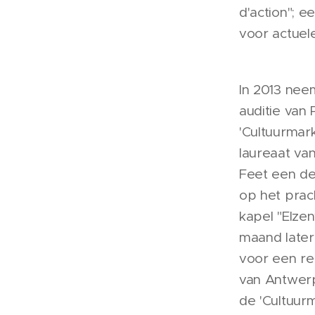
d'action"; e
voor actuel
In 2013 nee
auditie van
'Cultuurmark
laureaat va
Feet een de
op het prac
kapel "Elze
maand late
voor een rec
van Antwerp
de 'Cultuur