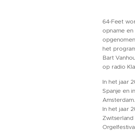
64-Feet wo
opname en 
opgenomen 
het program
Bart Vanhou
op radio Kl
In het jaar 
Spanje en i
Amsterdam.
In het jaar 
Zwitserland 
Orgelfestiva