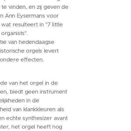
s te vinden, en zij geven de
an Ann Eysermans voor
wat resulteert in "7 little
 organists".
tie van hedendaagse
storische orgels levert
zondere effecten.
de van het orgel in de
n, biedt geen instrument
lijkheden in de
heid van klankkleuren als
en echte synthesizer avant
chter, het orgel heeft nog