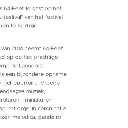
is 64-Feet te gast op het
estival" van het festival
en te Kortrijk.
 van 2014 neemt 64-Feet
cd op op het prachtige
orgel te Langdorp.
" is een bijzondere opname
orgelrepertoire. Vroege
dendaagse muziek,
tituren...; miniaturen
op het orgel in combinatie
izer, melodica, pandeiro