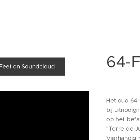
64-F
-Feet on Soundcloud
Het duo 64-
bij uitnodig
op het befa
"Torre de J
Vierhandig 