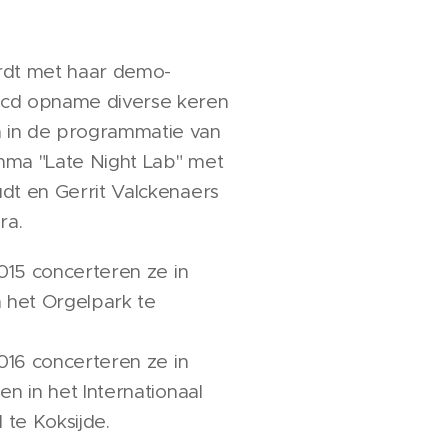
rdt met haar demo-
cd opname diverse keren
in de programmatie van
ma "Late Night Lab" met
dt en Gerrit Valckenaers
ara.
2015 concerteren ze in
n het Orgelpark te
2016 concerteren ze in
en in het Internationaal
l te Koksijde.