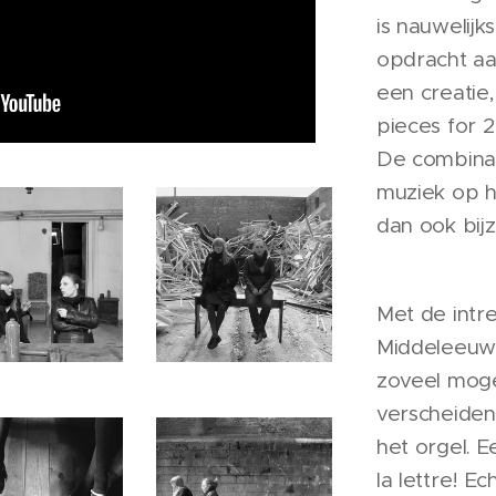
is nauwelijk
opdracht a
een creatie, 
pieces for 2
De combina
muziek op hi
dan ook bij
Met de intre
Middeleeuwe
zoveel moge
verscheiden
het orgel. E
la lettre! E