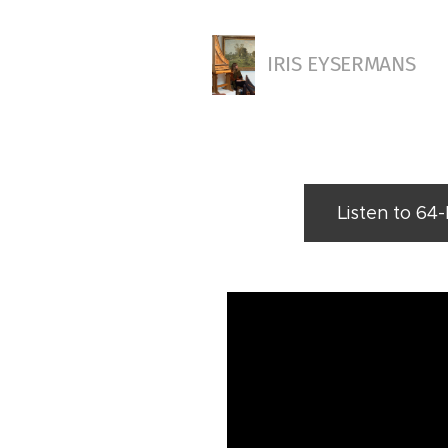
IRIS EYSERMANS
Listen to 64