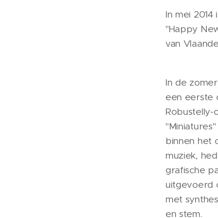
In mei 2014 
"Happy New-f
van Vlaander
In de zomer
een eerste 
Robustelly-
"Miniatures
binnen het 
muziek, he
grafische par
uitgevoerd 
met synthes
en stem.