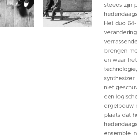
steeds zijn 
hedendaags
Het duo 64-
verandering
verrassend
brengen me
en waar het
technologie,
synthesizer 
niet geschu
een logisch
orgelbouw e
plaats dat h
hedendaagse
ensemble in